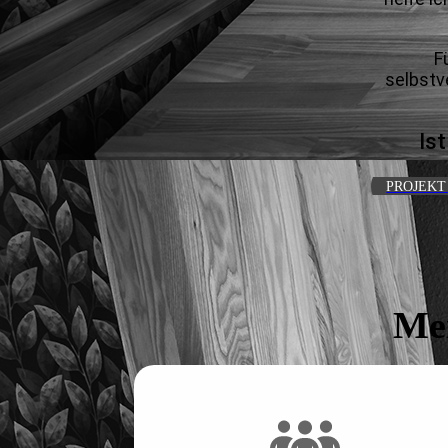
F
selbstv
Is
PROJEKT
Mei