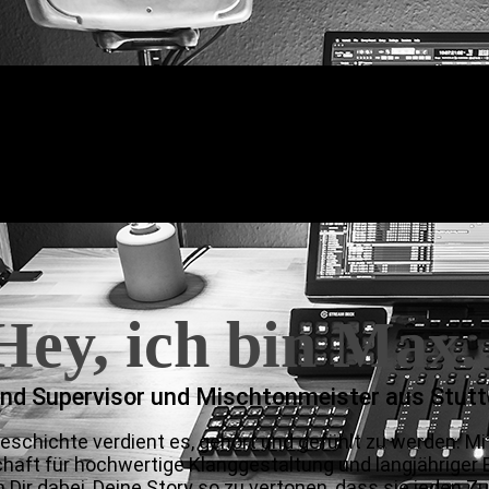
Hey, ich bin Max..
nd Supervisor und Mischtonmeister aus Stutt
eschichte verdient es, gehört und gefühlt zu werden. Mi
haft für hochwertige Klanggestaltung und langjähriger 
h Dir dabei, Deine Story so zu vertonen, dass sie jeden 