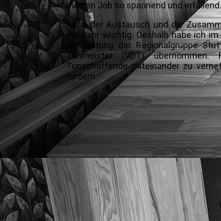
meinen Job so spannend und erfüllend
Auch der Austausch und die Zusamme
mir sehr wichtig. Deshalb habe ich 
der
Leitung der Regionalgruppe Stut
Tonmeister (VDT)
übernommen. 
Tonschaffende miteinander zu vern
fördern.