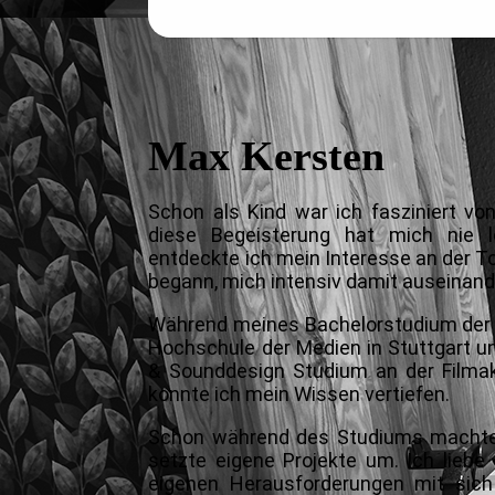
Max Kersten
Schon als Kind war ich fasziniert v
diese Begeisterung hat mich nie l
entdeckte ich mein Interesse an der 
begann, mich intensiv damit auseinan
Während meines Bachelorstudium de
Hochschule der Medien
in Stuttgart 
& Sounddesign
Studium an der
Filma
konnte ich mein Wissen vertiefen.
Schon während des Studiums machte 
setzte eigene Projekte um. Ich liebe 
eigenen Herausforderungen mit sic