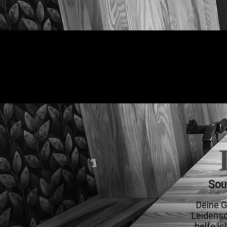
Sou
Deine G
Leidensc
helfe ic