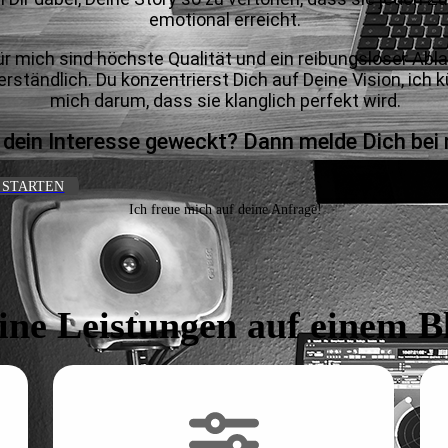
emotional erreicht.
ür mich sind höchste Qualität und ein reibungsloser Abl
erständlich. Du konzentrierst Dich auf Deine Vision, ic
mich darum, dass sie klanglich perfekt wird.
t dein Interesse geweckt? Dann melde Dich bei 
 STARTEN
Ich freue mich auf deine Anfrage!
ne Leistungen auf einem B