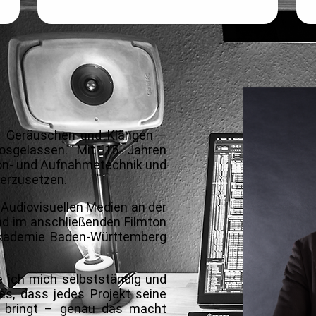
on Geräuschen und Klängen
–
osgelassen. Mit 15 Jahren
Ton- und Aufnahmetechnik und
derzusetzen.
r
Audiovisuellen Medien
an der
und im anschließenden
Filmton
kademie Baden-Württemberg
ich mich selbstständig und
es, dass jedes Projekt seine
h bringt – genau das macht