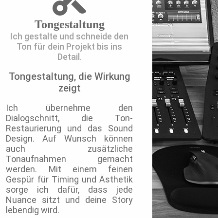
Tongestaltung
Ich gestalte und schneide den
Ton für dein Projekt bis ins
Detail.
Tongestaltung, die Wirkung
zeigt
Ich übernehme den
Dialogschnitt
, die T
on-
Restaurierung
und das
Sound
Design
. Auf Wunsch können
auch zusätzliche
Tonaufnahmen
gemacht
werden. Mit einem feinen
Gespür für Timing und Ästhetik
sorge ich dafür, dass jede
Nuance sitzt und deine Story
lebendig wird.