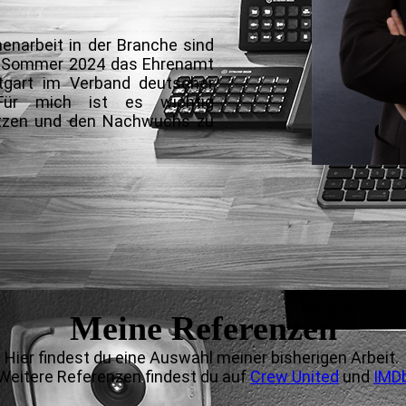
.
narbeit in der Branche sind
im Sommer 2024 das Ehrenamt
tgart
im
Verband deutscher
Für mich ist es wichtig
etzen und den Nachwuchs zu
Meine Referenzen
Hier findest du eine Auswahl meiner bisherigen Arbeit.
Weitere Referenzen findest du auf
Crew United
und
IMD