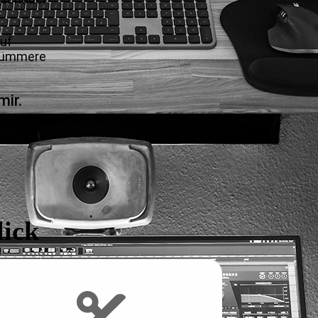
auf
h kümmere
mir.
lick