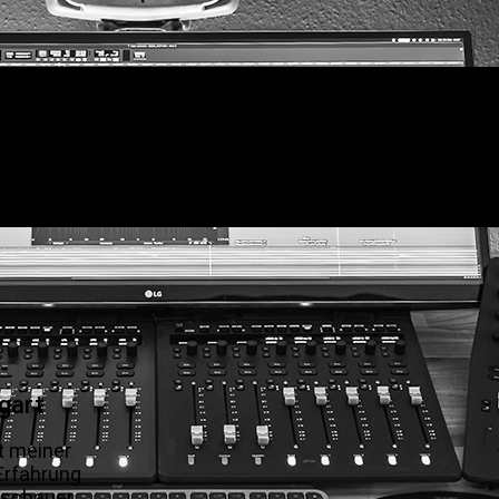
.
gart
t meiner
Erfahrung
Zuschauer