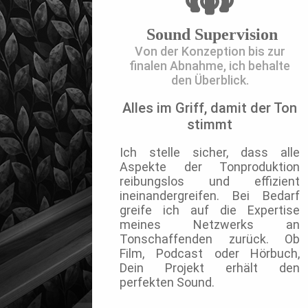
Sound Supervision
Von der Konzeption bis zur
finalen Abnahme, ich behalte
den Überblick.
Alles im Griff, damit der Ton
stimmt
Ich stelle sicher, dass alle
Aspekte der Tonproduktion
reibungslos und effizient
ineinandergreifen. Bei Bedarf
greife ich auf die Expertise
meines
Netzwerks
an
Tonschaffenden zurück. Ob
Film
,
Podcast
oder
Hörbuch
,
Dein Projekt erhält den
perfekten Sound.